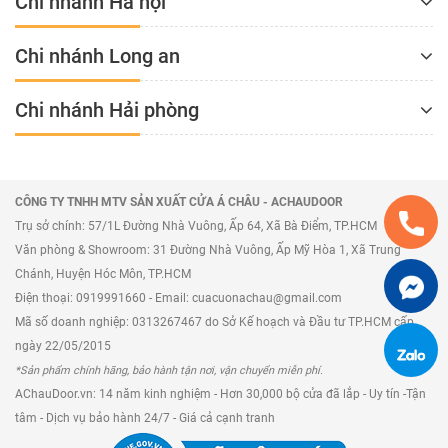
Chi nhánh Hà nội
Chi nhánh Long an
Chi nhánh Hải phòng
CÔNG TY TNHH MTV SẢN XUẤT CỬA Á CHÂU - ACHAUDOOR
Trụ sở chính: 57/1L Đường Nhà Vuông, Ấp 64, Xã Bà Điểm, TP.HCM
Văn phòng & Showroom: 31 Đường Nhà Vuông, Ấp Mỹ Hòa 1, Xã Trung
Chánh, Huyện Hóc Môn, TP.HCM
Điện thoại: 0919991660 - Email: cuacuonachau@gmail.com
Mã số doanh nghiệp: 0313267467 do Sở Kế hoạch và Đầu tư TP.HCM cấp
ngày 22/05/2015
*Sản phẩm chính hãng, bảo hành tận nơi, vận chuyển miễn phí.
AChauDoor.vn: 14 năm kinh nghiệm - Hơn 30,000 bộ cửa đã lắp - Uy tín -Tận
tâm - Dịch vụ bảo hành 24/7 - Giá cả cạnh tranh