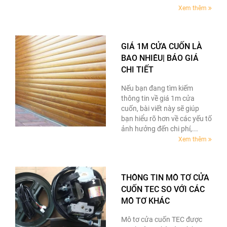
Xem thêm
GIÁ 1M CỬA CUỐN LÀ
BAO NHIÊU| BÁO GIÁ
CHI TIẾT
Nếu bạn đang tìm kiếm
thông tin về giá 1m cửa
cuốn, bài viết này sẽ giúp
bạn hiểu rõ hơn về các yếu tố
ảnh hưởng đến chi phí,...
Xem thêm
THÔNG TIN MÔ TƠ CỬA
CUỐN TEC SO VỚI CÁC
MÔ TƠ KHÁC
Mô tơ cửa cuốn TEC được