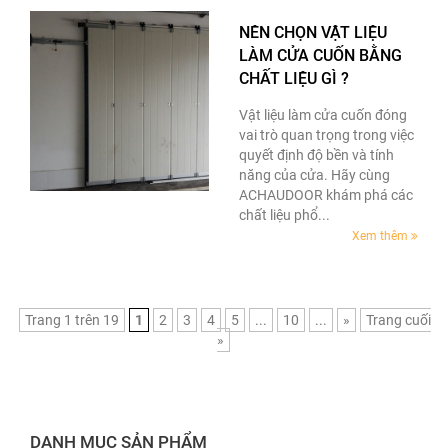
NÊN CHỌN VẬT LIỆU
LÀM CỬA CUỐN BẰNG
CHẤT LIỆU GÌ ?
Vật liệu làm cửa cuốn đóng
vai trò quan trọng trong việc
quyết định độ bền và tính
năng của cửa. Hãy cùng
ACHAUDOOR khám phá các
chất liệu phổ...
Xem thêm
Trang 1 trên 19
1
2
3
4
5
...
10
...
»
Trang cuối
»
DANH MỤC SẢN PHẨM