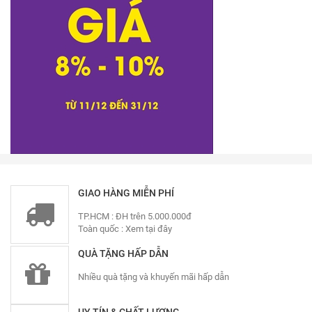
GIAO HÀNG MIỄN PHÍ
TP.HCM : ĐH trên 5.000.000đ
Toàn quốc :
Xem tại đây
QUÀ TẶNG HẤP DẪN
Nhiều quà tặng và khuyến mãi hấp dẫn