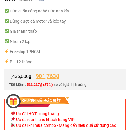
Cửa cuốn công nghệ Đức nan kín
Dùng được cả motor và kéo tay
Giá thành thấp
Nhôm 2 lớp
Freeship TPHCM
BH 12 tháng
901,763
₫
1,435,000
₫
Tiết kiệm :
533,237
₫
(37%)
so với giá thị trường
KHUYẾN MÃI ĐẶC BIỆT
Ưu đãi HOT trong tháng
Ưu đãi dành cho khách hàng VIP
Ưu đãi khi mua combo - Mang đến hiệu quả sử dụng cao