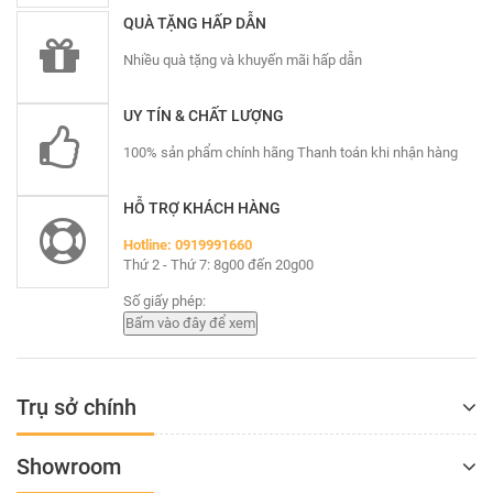
QUÀ TẶNG HẤP DẪN
Nhiều quà tặng và khuyến mãi hấp dẫn
Do độ phổ biến ngày càng cao mà nhiều sản
UY TÍN & CHẤT LƯỢNG
phẩm nhái cửa Mitadoor OT70 đang xuất hiện
100% sản phẩm chính hãng Thanh toán khi nhận hàng
tràn lan với nhiều mức giá gây hoang mang cho
người tiêu dùng.
HỖ TRỢ KHÁCH HÀNG
Hotline: 0919991660
Thứ 2 - Thứ 7: 8g00 đến 20g00
Mã Số
OT70
Số giấy phép:
GIÁ (
Không Lắp)
901,763/m2
Trụ sở chính
Showroom