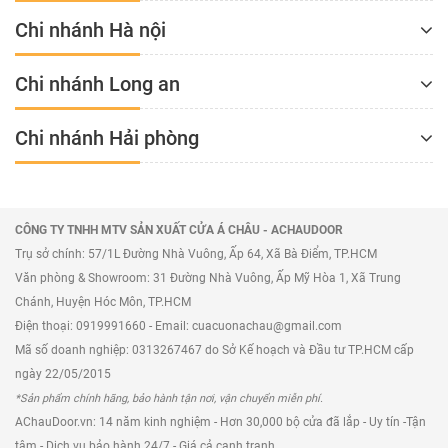
>>> Mời quý khách tham khảo thêm báo giá của
Chi nhánh Hà nội
các mẫu cửa cuốn Mitadoor khác tại đây:
https://achaudoor.vn/cua-cuon-duc/mitadoor
Chi nhánh Long an
Lưu ý báo giá cửa cuốn Đức Mitadoor OT70
Chi nhánh Hải phòng
Giá cửa cuốn phụ thuộc vào nhiều yếu tố khác
nhau.
Tham khảo thêm báo giá các dòng cửa
CÔNG TY TNHH MTV SẢN XUẤT CỬA Á CHÂU - ACHAUDOOR
Trụ sở chính: 57/1L Đường Nhà Vuông, Ấp 64, Xã Bà Điểm, TP.HCM
cuốn Đức tại:
https://achaudoor.vn/cua-cuon-duc
.
Văn phòng & Showroom: 31 Đường Nhà Vuông, Ấp Mỹ Hòa 1, Xã Trung
=>>> Tham khảo thêm sản phẩm:
Cửa cuốn Đức
Chánh, Huyện Hóc Môn, TP.HCM
Khe Thoáng Mitadoor MT500R
Điện thoại: 0919991660 - Email: cuacuonachau@gmail.com
Mã số doanh nghiệp: 0313267467 do Sở Kế hoạch và Đầu tư TP.HCM cấp
ngày 22/05/2015
*Sản phẩm chính hãng, bảo hành tận nơi, vận chuyển miễn phí.
AChauDoor.vn: 14 năm kinh nghiệm - Hơn 30,000 bộ cửa đã lắp - Uy tín -Tận
tâm - Dịch vụ bảo hành 24/7 - Giá cả cạnh tranh