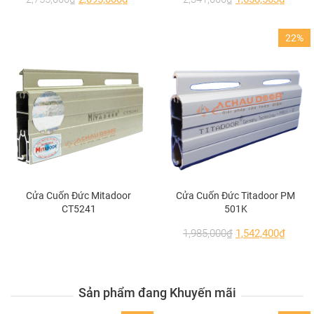
22%
Cửa Cuốn Đức Mitadoor
Cửa Cuốn Đức Titadoor PM
CT5241
501K
1,985,000
₫
1,542,400
₫
Ưu điểm
Sản phẩm đang Khuyến mãi
Sang trọng và đẳng cấp
: thiết kế theo phong
cách cửa cuốn khe thoáng sang trọng, khác