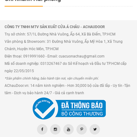
kích thước cửa).
Chưa gồm phí giao hàng về tỉnh (Á Châu chỉ
chuyển đến chành xe).
CÔNG TY TNHH MTV SẢN XUẤT CỬA Á CHÂU - ACHAUDOOR
Trụ sở chính: 57/1L Đường Nhà Vuông, Ấp 64, Xã Bà Điểm, TP.HCM
Chưa gồm các thiết bị tuỳ chọn như motor hay
Văn phòng & Showroom: 31 Đường Nhà Vuông, Ấp Mỹ Hòa 1, Xã Trung
bình lưu.
Chánh, Huyện Hóc Môn, TP.HCM
Điện thoại: 0919991660 - Email: cuacuonachau@gmail.com
=>>> Tham khảo thêm sản phẩm:
Cửa Cuốn Đức
Mã số doanh nghiệp: 0313267467 do Sở Kế hoạch và Đầu tư TP.HCM cấp
Titadoor PM960ST
ngày 22/05/2015
Bạn có thể Tham khảo thêm báo giá các dòng
*Sản phẩm chính hãng, bảo hành tận nơi, vận chuyển miễn phí.
AChauDoor.vn: 14 năm kinh nghiệm - Hơn 30,000 bộ cửa đã lắp - Uy tín -Tận
cửa cuốn Đức tại:
https://achaudoor.vn/cua-cuon-
tâm - Dịch vụ bảo hành 24/7 - Giá cả cạnh tranh
duc
.