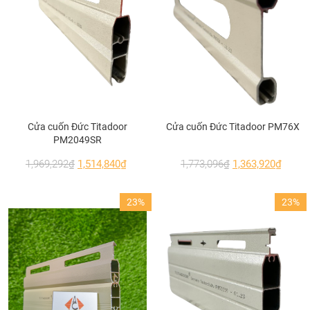
như còi báo động, cảm biến đảo chiều khi
gặp vật cản, motor điều khiển từ xa,…
Cửa cuốn Đức Titadoor
Cửa cuốn Đức Titadoor PM76X
PM2049SR
1,969,292
₫
1,514,840
₫
1,773,096
₫
1,363,920
₫
23%
23%