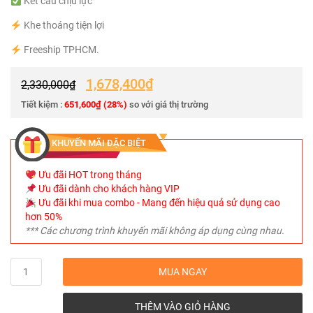
Kết cấu chịu lực
Khe thoáng tiện lợi
Freeship TPHCM.
1,678,400
₫
2,330,000
₫
Tiết kiệm :
651,600
₫
(28%)
so với giá thị trường
KHUYẾN MÃI ĐẶC BIỆT
Ưu đãi HOT trong tháng
Ưu đãi dành cho khách hàng VIP
Ưu đãi khi mua combo - Mang đến hiệu quả sử dụng cao
hơn 50%
*** Các chương trình khuyến mãi không áp dụng cùng nhau.
Quantity
MUA NGAY
THÊM VÀO GIỎ HÀNG