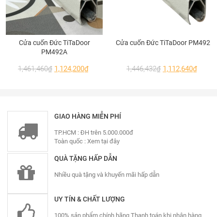
Các bạn quan tâm sản phẩm có thể tham khảo
giá cửa cuốn
Titadoor PM481K
ngay dưới đây,
bảng giá vừa được cập nhật trong năm 2023 và
Cửa cuốn Đức TiTaDoor
Cửa cuốn Đức TiTaDoor PM492
sẽ áp dụng cho đến khi có bảng giá mới. Nếu có
PM492A
gì thắc mắc, các bạn vui lòng liên hệ hotline của
1,461,460
₫
1,124,200
₫
1,446,432
₫
1,112,640
₫
Á Châu Door để được hỗ trợ miễn phí nhé.
Mã Số
PM481K
GIAO HÀNG MIỄN PHÍ
ĐƠN GIÁ
TP.HCM : ĐH trên 5.000.000đ
(đ/m2)
1,776,400
Toàn quốc :
Xem tại đây
Không Lắp
QUÀ TẶNG HẤP DẪN
Nhiều quà tặng và khuyến mãi hấp dẫn
>>> Mời quý khách tham khảo thêm báo giá của
các mẫu cửa cuốn Titadoor khác tại đây:
UY TÍN & CHẤT LƯỢNG
https://achaudoor.vn/cua-cuon-duc/titadoor
100% sản phẩm chính hãng Thanh toán khi nhận hàng