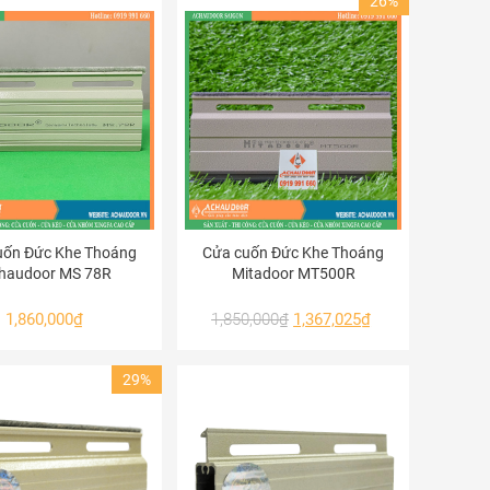
26%
uốn Đức Khe Thoáng
Cửa cuốn Đức Khe Thoáng
haudoor MS 78R
Mitadoor MT500R
1,860,000
₫
1,850,000
₫
1,367,025
₫
29%