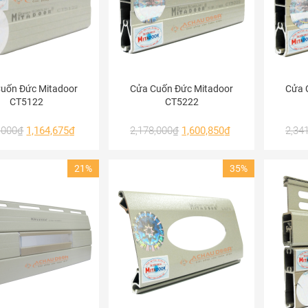
uốn Đức Mitadoor
Cửa Cuốn Đức Mitadoor
Cửa 
CT5122
CT5222
,000
₫
1,164,675
₫
2,178,000
₫
1,600,850
₫
2,34
21%
35%