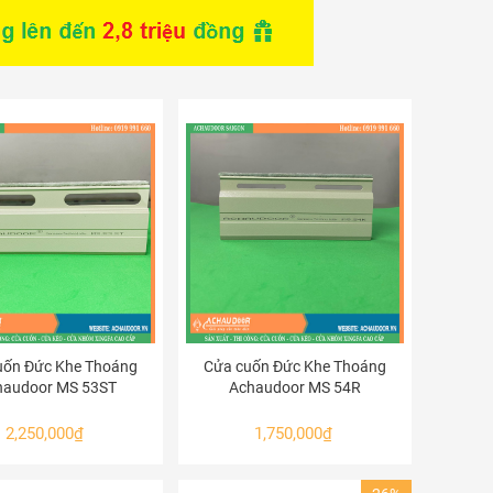
uốn Đức Khe Thoáng
Cửa cuốn Đức Khe Thoáng
haudoor MS 53ST
Achaudoor MS 54R
2,250,000
₫
1,750,000
₫