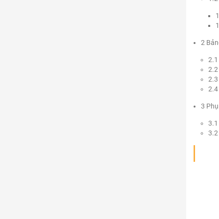
1
1
2
Bảng
2.1
2.2
2.3
2.4
3
Phụ 
3.1
3.2