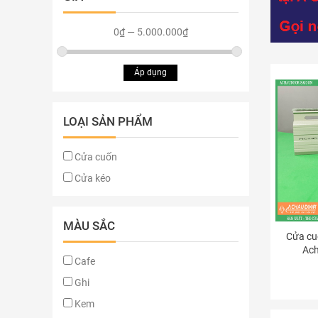
0₫
—
5.000.000₫
Áp dụng
LOẠI SẢN PHẨM
Cửa cuốn
Cửa kéo
MÀU SẮC
Cửa cu
Ac
Cafe
Ghi
Kem