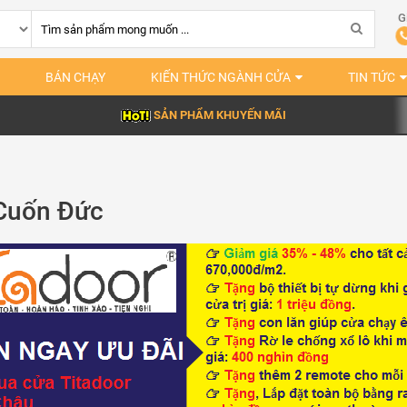
G
BÁN CHẠY
KIẾN THỨC NGÀNH CỬA
TIN TỨC
SẢN PHẨM KHUYẾN MÃI
Cuốn Đức