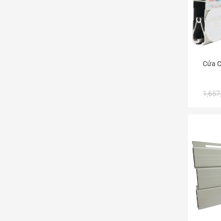
Cửa C
1,657