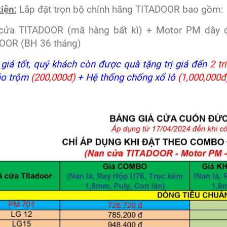
iện:
Lắp đặt trọn bộ chính hãng TITADOOR bao gồm:
cửa TITADOOR (mã hàng bất kì) + Motor PM dây đ
OOR (BH 36 tháng)
giá tốt, quý khách còn được quà tặng trị giá đến
2 tr
áo trộm
(200,000đ)
+ Hệ thống chống xổ lô
(1,000,000đ