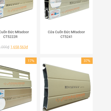
Cuốn Đức Mitadoor
Cửa Cuốn Đức Mitadoor
CT5222R
CT5241
1,000
₫
1,658,563
₫
17%
37%