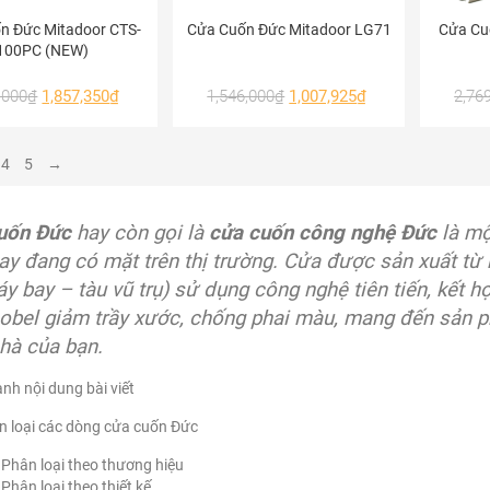
n Đức Mitadoor CTS-
Cửa Cuốn Đức Mitadoor LG71
Cửa Cu
100PC (NEW)
,000
₫
1,857,350
₫
1,546,000
₫
1,007,925
₫
2,76
4
5
→
uốn Đức
hay còn gọi là
cửa cuốn công nghệ Đức
là mộ
ay đang có mặt trên thị trường. Cửa được sản xuất t
y bay – tàu vũ trụ) sử dụng công nghệ tiên tiến, kết h
obel giảm trầy xước, chống phai màu, mang đến sản p
hà của bạn.
h nội dung bài viết
 loại các dòng cửa cuốn Đức
Phân loại theo thương hiệu
Phân loại theo thiết kế