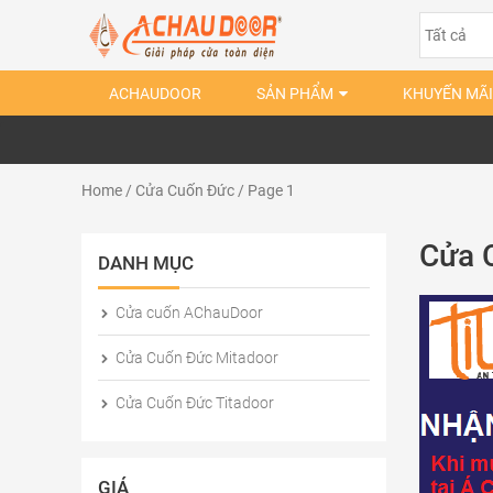
ACHAUDOOR
SẢN PHẨM
KHUYẾN MÃI
Home
/
Cửa Cuốn Đức
/ Page 1
Cửa 
DANH MỤC
Cửa cuốn AChauDoor
Cửa Cuốn Đức Mitadoor
Cửa Cuốn Đức Titadoor
GIÁ