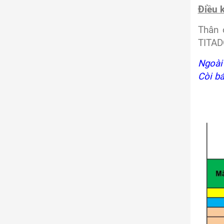
Điều k
Thân 
TITAD
Ngoài 
Còi b