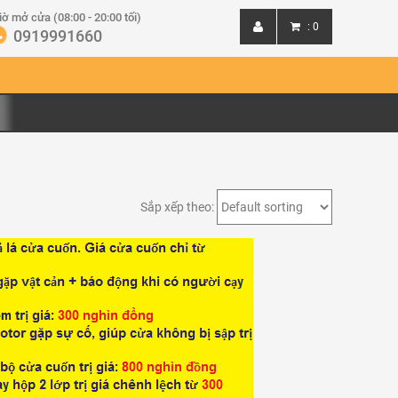
iờ mở cửa (08:00 - 20:00 tối)
:
0
0919991660
Đăng nhập
Đăng ký