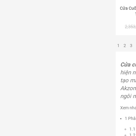
Cửa Cuố
2,353
1
2
3
Cửa c
hiện n
tạo má
Akzon
ngôi n
Xem nhan
1
Phân
1.1
1.2