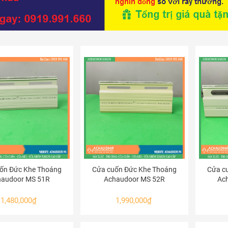
ốn Đức Khe Thoáng
Cửa cuốn Đức Khe Thoáng
Cửa c
haudoor MS 51R
Achaudoor MS 52R
Ac
1,480,000
₫
1,990,000
₫