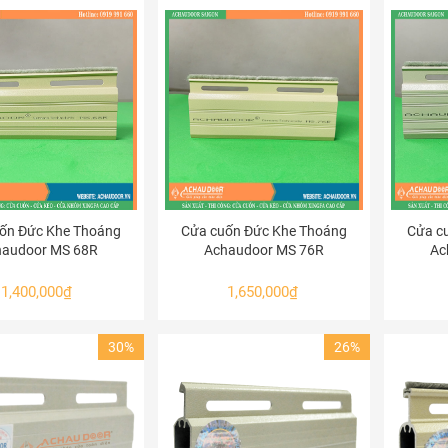
ốn Đức Khe Thoáng
Cửa cuốn Đức Khe Thoáng
Cửa c
haudoor MS 68R
Achaudoor MS 76R
Ac
1,400,000
₫
1,650,000
₫
30%
26%