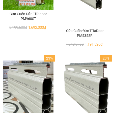
Cửa Cuốn Đức TiTadoor
PM960ST
2,199,600
₫
1,692,000
₫
Cửa Cuốn Đức TiTaDoor
PM535SR
1,548,976
₫
1,191,520
₫
23%
23%