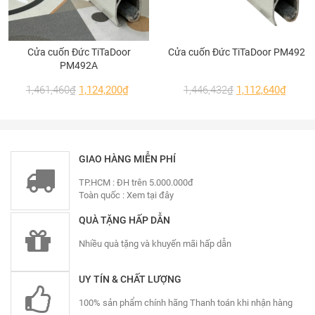
Cửa cuốn Đức TiTaDoor
Cửa cuốn Đức TiTaDoor PM492
PM492A
1,461,460
₫
1,124,200
₫
1,446,432
₫
1,112,640
₫
GIAO HÀNG MIỄN PHÍ
TP.HCM : ĐH trên 5.000.000đ
Toàn quốc :
Xem tại đây
QUÀ TẶNG HẤP DẪN
Nhiều quà tặng và khuyến mãi hấp dẫn
UY TÍN & CHẤT LƯỢNG
100% sản phẩm chính hãng Thanh toán khi nhận hàng