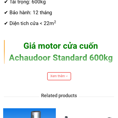
✔ Tải trọng: 600kg
✔ Bảo hành: 12 tháng
2
✔ Diện tich cửa < 22m
Giá motor cửa cuốn
Achaudoor Standard 600kg
Xem thêm
Sau đây Á Châu sẽ
báo giá motor cửa cuốn
Achaudoor Standard 600kg
được Á Châu cung
Related products
cấp, phân phối độc quyền tại khu vực TPHCM
cùng cách tỉnh thành lân cận.