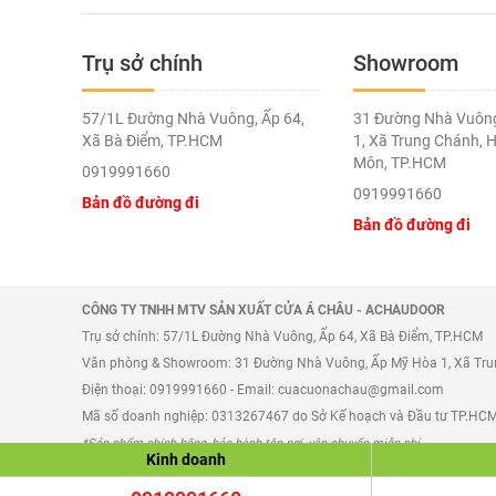
Công nghệ sơn cao cửa không bị bong tr
Trụ sở chính
Showroom
Thanh nhôm được thiết kế cầu kỳ với n
57/1L Đường Nhà Vuông, Ấp 64,
31 Đường Nhà Vuôn
Xã Bà Điểm, TP.HCM
1, Xã Trung Chánh, 
Môn, TP.HCM
0919991660
Sản phẩm làm từ nhôm và kính nên dễ da
0919991660
Bản đồ đường đi
Bản đồ đường đi
CÔNG TY TNHH MTV SẢN XUẤT CỬA Á CHÂU - ACHAUDOOR
Trụ sở chính: 57/1L Đường Nhà Vuông, Ấp 64, Xã Bà Điểm, TP.HCM
Văn phòng & Showroom: 31 Đường Nhà Vuông, Ấp Mỹ Hòa 1, Xã Tr
Điện thoại: 0919991660 - Email: cuacuonachau@gmail.com
Mã số doanh nghiệp: 0313267467 do Sở Kế hoạch và Đầu tư TP.HC
*Sản phẩm chính hãng, bảo hành tận nơi, vận chuyển miễn phí.
Kinh doanh
AChauDoor.vn: 14 năm kinh nghiệm - Hơn 30,000 bộ cửa đã lắp - Uy t
Giá cả cạnh tranh