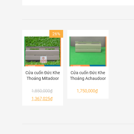
26%
Cửa cuốn Đức Khe
Cửa cuốn Đức Khe
Thoáng Mitadoor
Thoáng Achaudoor
MT500R
MS 54R
1,850,000
₫
1,750,000
₫
1,367,025
₫
Cấu tạo của cư
Cấu trúc ngăn cách làm vách ngăn chống t