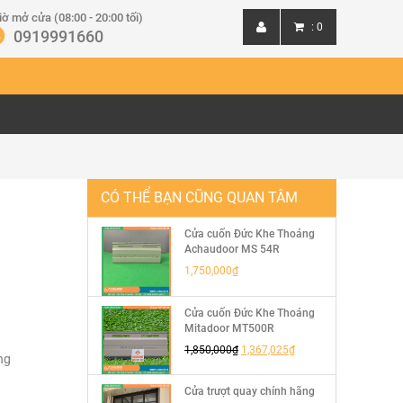
iờ mở cửa (08:00 - 20:00 tối)
:
0
0919991660
Đăng nhập
Đăng ký
CÓ THỂ BẠN CŨNG QUAN TÂM
Cửa cuốn Đức Khe Thoáng
Achaudoor MS 54R
1,750,000
₫
Cửa cuốn Đức Khe Thoáng
Mitadoor MT500R
1,850,000
₫
1,367,025
₫
̀ng
Cửa trượt quay chính hãng