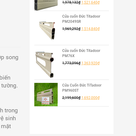
1,978,132
₫
1,521,640
₫
Cửa cuốn Đức Titadoor
PM2049SR
1,969,292
₫
1,514,840
₫
Cửa cuốn Đức Titadoor
PM76X
hợp song
1,773,096
₫
1,363,920
₫
biến
o tường.
Cửa Cuốn Đức TiTadoor
PM960ST
2,199,600
₫
1,692,000
₫
̣nh trong
vệ sinh
 mặt