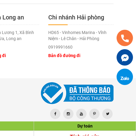
h Long an
Chi nhánh Hải phòng
 Lương 1, Xã Bình
HD65 - Vinhomes Marina - Vĩnh
ừa, Long an
Niệm - Lê Chân - Hải Phòng
0919991660
 đi
Bản đồ đường đi
Dự toán