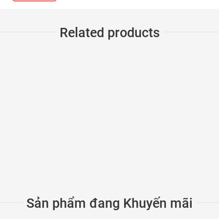
Related products
̉a trượt quay 2 cánh 4 cánh
Sản phẩm đang Khuyến mãi
rộm. Lỗ thoát nước khỏi đường ray. Bản lề độc đáo.