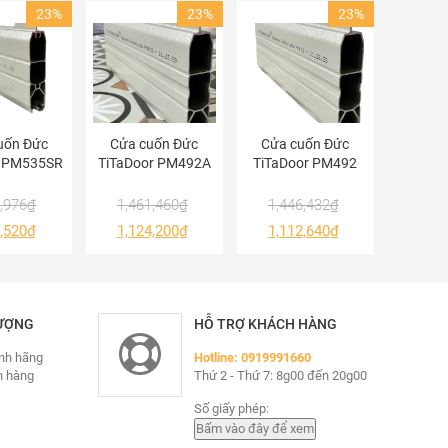
23%
23%
23%
 không
uốn Đức
Cửa cuốn Đức
Cửa cuốn Đức
ược
r PM535SR
TiTaDoor PM492A
TiTaDoor PM492
,976
₫
1,461,460
₫
1,446,432
₫
,520
₫
1,124,200
₫
1,112,640
₫
u, nhẹ
LƯỢNG
HỖ TRỢ KHÁCH HÀNG
nh hãng
Hotline: 0919991660
c tự
n hàng
Thứ 2 - Thứ 7: 8g00 đến 20g00
Số giấy phép: