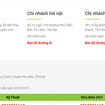
óc sơn.
Chi nhánh Hà nội
Chi nhán
hiều đường gân bên trong.
g, Ấp Mỹ Hòa
Số 22 ngõ 193 Đường Phú Diễn -
281/4 Ấp Bình
Huyện Hóc
Bắc Từ Liêm - Hà Nội
thạnh, Thủ th
0919991660
0919991660
̀ng khi vệ sinh.
Bản đồ đường đi
Bản đồ đường
ung Chánh, Huyện Hóc Môn, TP.HCM
M cấp ngày 22/05/2015
Kỹ Thuật
Sữa chữa 24/7
ín -Tận tâm - Dịch vụ bảo hành 24/7 -