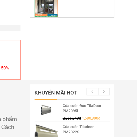
n 50%
KHUYẾN MÃI HOT
Cửa cuốn Đức TitaDoor
PM2095i
̉n phẩm
2,055,040
₫
1,580,800
₫
. Cách
Cửa cuốn Titadoor
PM2022S