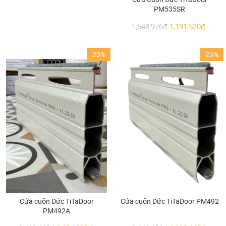
PM535SR
1,548,976
₫
1,191,520
₫
23%
23%
Với thiết kế hiện đại và cao cấp, mẫu vách ngăn cho phòng ngủ tạo
nên sự nỗi bật cho căn phòng
Cửa cuốn Đức TiTaDoor
Cửa cuốn Đức TiTaDoor PM492
PM492A