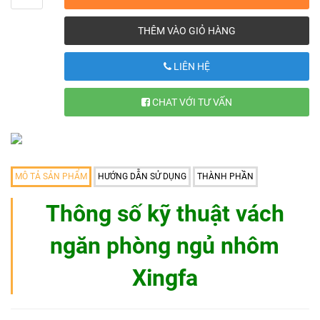
THÊM VÀO GIỎ HÀNG
LIÊN HỆ
CHAT VỚI TƯ VẤN
MÔ TẢ SẢN PHẨM
HƯỚNG DẪN SỬ DỤNG
THÀNH PHẦN
Thông số kỹ thuật vách
ngăn phòng ngủ nhôm
Xingfa