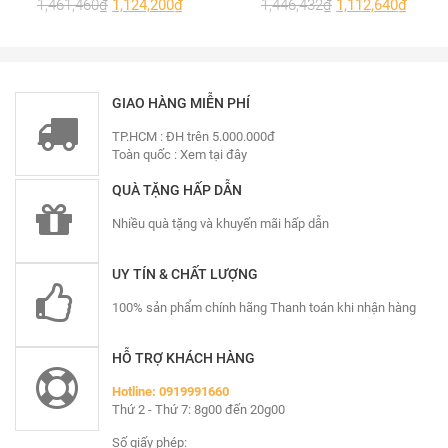
1,461,460
₫
1,124,200
₫
1,446,432
₫
1,112,640
₫
GIAO HÀNG MIỄN PHÍ
TP.HCM : ĐH trên 5.000.000đ
Toàn quốc :
Xem tại đây
QUÀ TẶNG HẤP DẪN
Nhiều quà tặng và khuyến mãi hấp dẫn
UY TÍN & CHẤT LƯỢNG
100% sản phẩm chính hãng Thanh toán khi nhận hàng
HỖ TRỢ KHÁCH HÀNG
Mẫu vách ngăn phòng hiện đại và sang trọng
Hotline: 0919991660
Thứ 2 - Thứ 7: 8g00 đến 20g00
Số giấy phép: