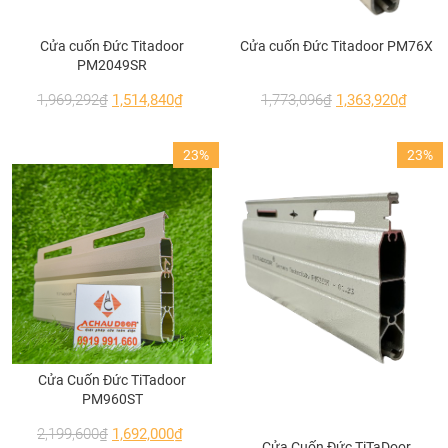
Cửa cuốn Đức Titadoor
Cửa cuốn Đức Titadoor PM76X
PM2049SR
1,969,292
₫
1,514,840
₫
1,773,096
₫
1,363,920
₫
23%
23%
Vách ngăn nhôm Xingfa cho phòng ngủ thêm đẹp và sang trọng
Cửa Cuốn Đức TiTadoor
PM960ST
2,199,600
₫
1,692,000
₫
Cửa Cuốn Đức TiTaDoor