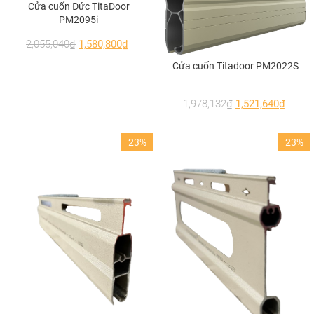
Cửa cuốn Đức TitaDoor
PM2095i
2,055,040
₫
1,580,800
₫
Cửa cuốn Titadoor PM2022S
1,978,132
₫
1,521,640
₫
23%
23%
Vách ngăn phòng ngủ nhôm kính đẹp