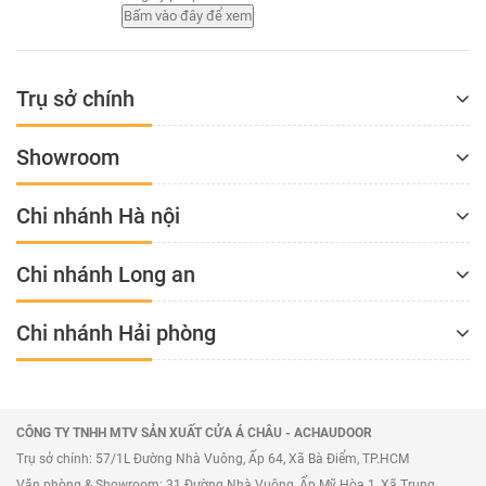
Trụ sở chính
Showroom
Chi nhánh Hà nội
Chi nhánh Long an
Chi nhánh Hải phòng
Vách ngăn nhôm kính cho phòng ngủ màu đen
CÔNG TY TNHH MTV SẢN XUẤT CỬA Á CHÂU - ACHAUDOOR
Trụ sở chính: 57/1L Đường Nhà Vuông, Ấp 64, Xã Bà Điểm, TP.HCM
Văn phòng & Showroom: 31 Đường Nhà Vuông, Ấp Mỹ Hòa 1, Xã Trung