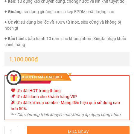
+ Keo:
sử dụng keo chuyên dụng, chóng nước và kín khít tuyệt đối
+ Gioăng:
sử dụng gioăng cao su kép EPDM chất lượng cao
+ Ốc vít:
sử dụng loại ốc vít 100% từ inox, siêu cứng và không bị
hoen gỉ
+ Bảo hành:
bảo hành 10 năm cho khung nhôm Xingfa nhập khẩu
chính hãng
1,100,000
₫
KHUYẾN MÃI ĐẶC BIỆT
Ưu đãi HOT trong tháng
Ưu đãi dành cho khách hàng VIP
Ưu đãi khi mua combo - Mang đến hiệu quả sử dụng cao
hơn 50%
*** Các chương trình khuyến mãi không áp dụng cùng nhau.
Quantity
MUA NGAY