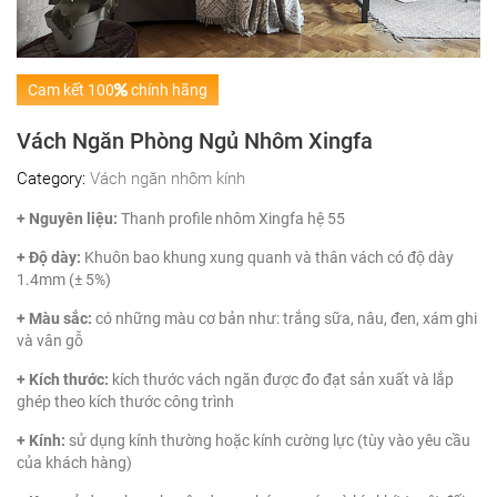
Cam kết 100
chính hãng
Vách Ngăn Phòng Ngủ Nhôm Xingfa
Category:
Vách ngăn nhôm kính
+ Nguyên liệu:
Thanh profile nhôm Xingfa hệ 55
+ Độ dày:
Khuôn bao khung xung quanh và thân vách có độ dày
1.4mm (± 5%)
+ Màu sắc:
có những màu cơ bản như: trắng sữa, nâu, đen, xám ghi
và vân gỗ
+ Kích thước:
kích thước vách ngăn được đo đạt sản xuất và lắp
ghép theo kích thước công trình
+ Kính:
sử dụng kính thường hoặc kính cường lực (tùy vào yêu cầu
của khách hàng)