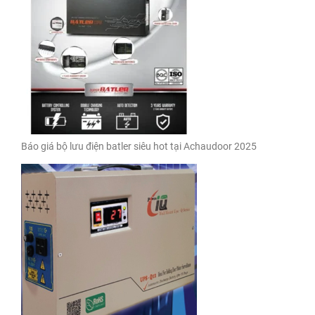
Báo giá bộ lưu điện batler siêu hot tại Achaudoor 2025