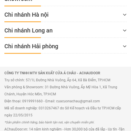
Chi nhánh Hà nội
Chi nhánh Long an
Chi nhánh Hải phòng
CÔNG TY TNHH MTV SẢN XUẤT CỬA Á CHÂU - ACHAUDOOR
Trụ sở chính: 57/1L Đường Nhà Vuông, Ấp 64, Xã Bà Điểm, TP.HCM
Văn phòng & Showroom: 31 Đường Nhà Vuông, Ấp Mỹ Hòa 1, Xã Trung
Chánh, Huyện Hóc Môn, TP.HCM
Điện thoại: 0919991660 - Email: cuacuonachau@gmail.com
Mã số doanh nghiệp: 0313267467 do Sở Kế hoạch và Đầu tư TP.HCM cấp
ngày 22/05/2015
*Sản phẩm chính hãng, bảo hành tận nơi, vận chuyển miễn phí.
AChauDoor.vn: 14 năm kinh nghiệm - Hơn 30,000 bộ cửa đã lắp - Uy tín -Tận