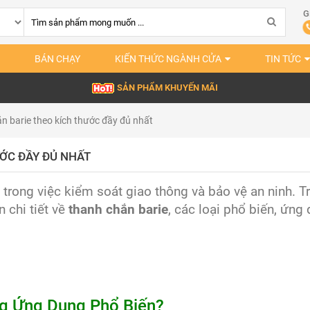
G
BÁN CHẠY
KIẾN THỨC NGÀNH CỬA
TIN TỨC
SẢN PHẨM KHUYẾN MÃI
n barie theo kích thước đầy đủ nhất
ỚC ĐẦY ĐỦ NHẤT
trong việc kiểm soát giao thông và bảo vệ an ninh. T
n chi tiết về
thanh chắn barie
, các loại phổ biến, ứng
ng Ứng Dụng Phổ Biến?