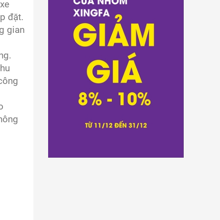
 xe
p đặt.
g gian
ng.
khu
 công
o
thông