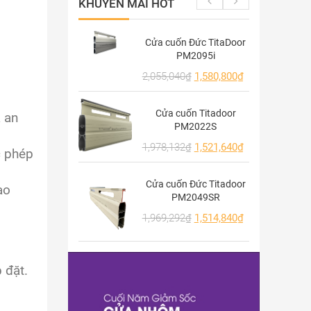
KHUYẾN MÃI HOT
Cửa cuốn Đức TitaDoor
PM2095i
2,055,040
₫
1,580,800
₫
Cửa cuốn Titadoor
à an
PM2022S
1,978,132
₫
1,521,640
₫
c phép
Cửa cuốn Đức Titadoor
ao
PM2049SR
1,969,292
₫
1,514,840
₫
 đặt.