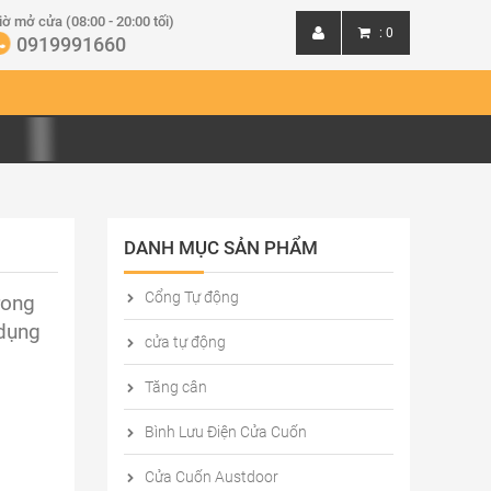
iờ mở cửa (08:00 - 20:00 tối)
:
0
0919991660
Đăng nhập
Đăng ký
DANH MỤC SẢN PHẨM
Cổng Tự động
rong
 dụng
cửa tự động
Tăng cân
Bình Lưu Điện Cửa Cuốn
Cửa Cuốn Austdoor