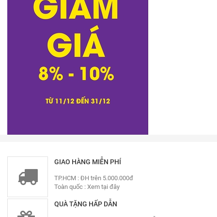
GIAO HÀNG MIỄN PHÍ
TP.HCM : ĐH trên 5.000.000đ
Toàn quốc :
Xem tại đây
QUÀ TẶNG HẤP DẪN