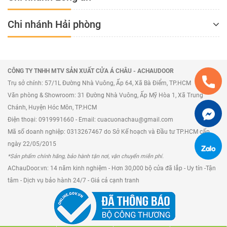
Chi nhánh Hải phòng
CÔNG TY TNHH MTV SẢN XUẤT CỬA Á CHÂU - ACHAUDOOR
Trụ sở chính: 57/1L Đường Nhà Vuông, Ấp 64, Xã Bà Điểm, TP.HCM
Văn phòng & Showroom: 31 Đường Nhà Vuông, Ấp Mỹ Hòa 1, Xã Trung
Chánh, Huyện Hóc Môn, TP.HCM
Điện thoại: 0919991660 - Email: cuacuonachau@gmail.com
Mã số doanh nghiệp: 0313267467 do Sở Kế hoạch và Đầu tư TP.HCM cấp
ngày 22/05/2015
*Sản phẩm chính hãng, bảo hành tận nơi, vận chuyển miễn phí.
AChauDoor.vn: 14 năm kinh nghiệm - Hơn 30,000 bộ cửa đã lắp - Uy tín -Tận
tâm - Dịch vụ bảo hành 24/7 - Giá cả cạnh tranh