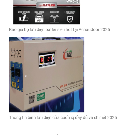
Báo giá bộ lưu điện batler siêu hot tại Achaudoor 2025
Thông tin bình lưu điện cửa cuốn iq đầy đủ và chi tiết 2025