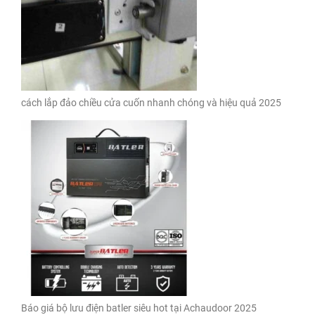
cách lắp đảo chiều cửa cuốn nhanh chóng và hiệu quả 2025
Báo giá bộ lưu điện batler siêu hot tại Achaudoor 2025