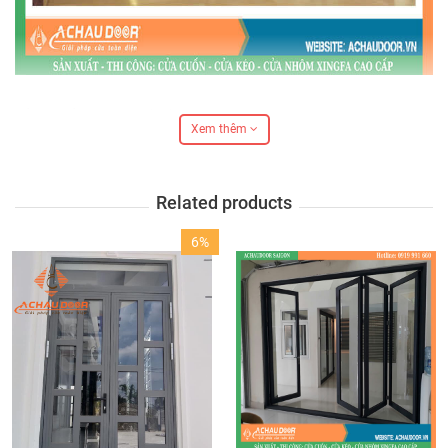
Cửa đi mở trượt 3 cánh nhôm Xingfa
Xem thêm
+ Nguyên liệu:
Thanh profile
nhôm Xingfa hệ
Related products
93
nhập khẩu chín hãng 100 tem đỏ Quảng Đông.
6%
+ Độ dày:
Khuôn bao khung xung quanh và thân
cánh cửa có độ dày 2.0mm (± 5%).
+ Cấu tạo:
2 – 4 khung đứng tương ứng với loại
cửa sổ trượt 2 cánh, 4 cánh nhôm Xingfa.
+ Màu sắc:
có những màu cơ bản như: trắng sữa,
nâu cafe, ghi, vân gỗ và những màu sắc phổ biến
nhất của loại cửa này.