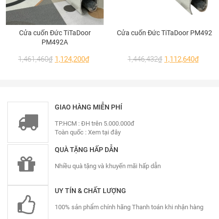
Cửa cuốn Đức TiTaDoor
Cửa cuốn Đức TiTaDoor PM492
PM492A
1,461,460
₫
1,124,200
₫
1,446,432
₫
1,112,640
₫
GIAO HÀNG MIỄN PHÍ
TP.HCM : ĐH trên 5.000.000đ
Toàn quốc :
Xem tại đây
QUÀ TẶNG HẤP DẪN
Nhiều quà tặng và khuyến mãi hấp dẫn
UY TÍN & CHẤT LƯỢNG
Cửa đi mở trượt 3 cánh nhôm Xingfa
100% sản phẩm chính hãng Thanh toán khi nhận hàng