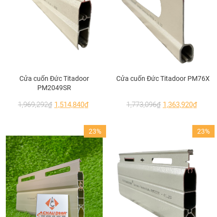
Cửa cuốn Đức Titadoor
Cửa cuốn Đức Titadoor PM76X
PM2049SR
1,969,292
₫
1,514,840
₫
1,773,096
₫
1,363,920
₫
23%
23%
Cửa đi mở trượt 3 cánh nhôm Xingfa