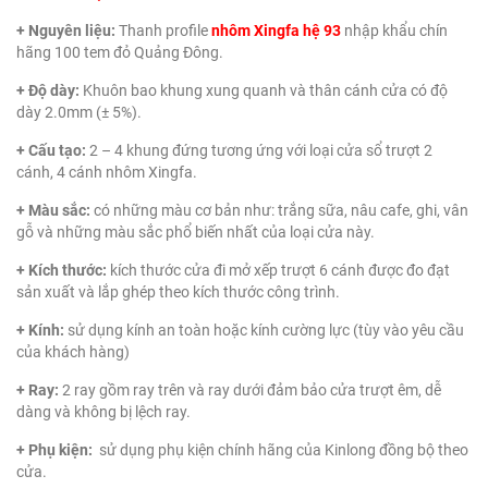
+ Nguyên liệu:
Thanh profile
nhôm Xingfa hệ 93
nhập khẩu chín
hãng 100 tem đỏ Quảng Đông.
+ Độ dày:
Khuôn bao khung xung quanh và thân cánh cửa có độ
dày 2.0mm (± 5%).
+ Cấu tạo:
2 – 4 khung đứng tương ứng với loại cửa sổ trượt 2
cánh, 4 cánh nhôm Xingfa.
+ Màu sắc:
có những màu cơ bản như: trắng sữa, nâu cafe, ghi, vân
gỗ và những màu sắc phổ biến nhất của loại cửa này.
+ Kích thước:
kích thước cửa đi mở xếp trượt 6 cánh được đo đạt
sản xuất và lắp ghép theo kích thước công trình.
+ Kính:
sử dụng kính an toàn hoặc kính cường lực (tùy vào yêu cầu
của khách hàng)
+ Ray:
2 ray gồm ray trên và ray dưới đảm bảo cửa trượt êm, dễ
dàng và không bị lệch ray.
+ Phụ kiện:
sử dụng phụ kiện chính hãng của Kinlong đồng bộ theo
cửa.