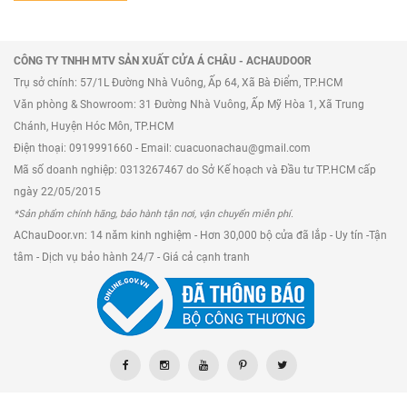
Quý khách sẽ được đội ngũ nhân viên tư vấn với
kinh nghiệm nhiều năm, có thể giúp bạn lựa chọn
CÔNG TY TNHH MTV SẢN XUẤT CỬA Á CHÂU - ACHAUDOOR
được dòng cửa đi nhôm kính phù hợp nhất với
Trụ sở chính: 57/1L Đường Nhà Vuông, Ấp 64, Xã Bà Điểm, TP.HCM
điều kiện sử dụng cũng như bảo trì sản phẩm của
Văn phòng & Showroom: 31 Đường Nhà Vuông, Ấp Mỹ Hòa 1, Xã Trung
bạn.
Chánh, Huyện Hóc Môn, TP.HCM
Lắp đặt nhanh chóng, không gây lỗi, đảm bảo
Điện thoại: 0919991660 - Email: cuacuonachau@gmail.com
thẩm mỹ không gian sau khi lắp xong. Ngoài ra,
Mã số doanh nghiệp: 0313267467 do Sở Kế hoạch và Đầu tư TP.HCM cấp
ngày 22/05/2015
đội ngũ kĩ thuật lắp đặt có thể giúp khách có
*Sản phẩm chính hãng, bảo hành tận nơi, vận chuyển miễn phí.
những kiến thức cần thiết để tự bảo trì và vận
AChauDoor.vn: 14 năm kinh nghiệm - Hơn 30,000 bộ cửa đã lắp - Uy tín -Tận
hành motor một cách tốt nhất.
tâm - Dịch vụ bảo hành 24/7 - Giá cả cạnh tranh
Dịch vụ hỗ trợ, bảo hành khi gặp sự cố, bảo hành
bảo dưỡng chuyên nghiệp luôn là tiêu chuẩn hàng
đầu của A Châu.
=>>> Tham khảo thêm sản phẩm:
Cửa đi xếp
trượt 4 cánh nhôm Xingfa