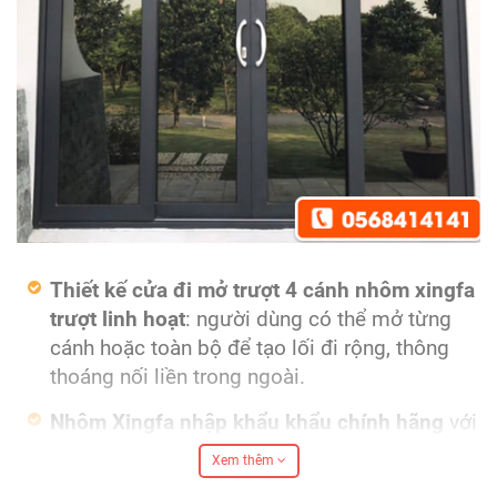
Thiết kế cửa đi mở trượt 4 cánh nhôm xingfa
trượt linh hoạt
: người dùng có thể mở từng
cánh hoặc toàn bộ để tạo lối đi rộng, thông
thoáng nối liền trong ngoài.
Nhôm Xingfa nhập khẩu khẩu chính hãng
với
tem đỏ Quảng Đông tạo cảm giác sang trọng,
Xem thêm
bền bỉ khi kết hợp cùng kính cường lực hoặc