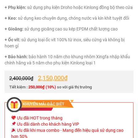
+ Phụ kiện:
sử dụng phụ kiện Droho hoặc Kinlong đồng bộ theo cửa
+ Keo:
sử dụng keo chuyên dụng, chóng nước và kín khít tuyệt đối
+ Gioăng:
sử dụng gioăng cao su kép EPDM chất lượng cao
+ Ốc vít:
sử dụng loại ốc vít 100% từ inox, siêu cứng và không bị
hoen gỉ
+ Bảo hành:
bảo hành 10 năm cho khung nhôm Xingfa nhập khẩu
chính hãng và 5 năm cho phụ kiện Kinlong loại 1
2,150,000
₫
2,400,000
₫
Tiết kiệm :
250,000
₫
(10%)
so với giá thị trường
KHUYẾN MÃI ĐẶC BIỆT
Ưu đãi HOT trong tháng
Ưu đãi dành cho khách hàng VIP
Ưu đãi khi mua combo - Mang đến hiệu quả sử dụng cao
hơn 50%