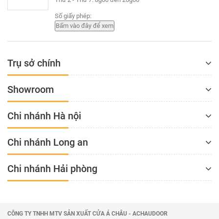
Độ dày kính linh hoạt: từ 6mm, 8mm đến
12mm… thúc đẩy khả năng cách âm, cách
Số giấy phép:
nhiệt, giữ không khí trong nhà tươi mát vào
mùa hè, ấm áp vào mùa đông.
Trụ sở chính
Showroom
Chi nhánh Hà nội
Chi nhánh Long an
Chi nhánh Hải phòng
CÔNG TY TNHH MTV SẢN XUẤT CỬA Á CHÂU - ACHAUDOOR