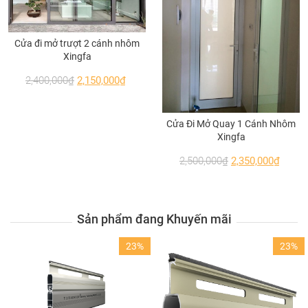
cứng và không bị hoen gỉ
+ Bảo hành:
bảo hành 10 năm cho khung nhôm
Cửa đi mở trượt 2 cánh nhôm
Xingfa
Xingfa nhập khẩu chính hãng và 5 năm cho phụ
kiện Kinlong loại 1
2,400,000
₫
2,150,000
₫
Cửa Đi Mở Quay 1 Cánh Nhôm
Xingfa
2,500,000
₫
2,350,000
₫
Sản phẩm đang Khuyến mãi
23%
23%