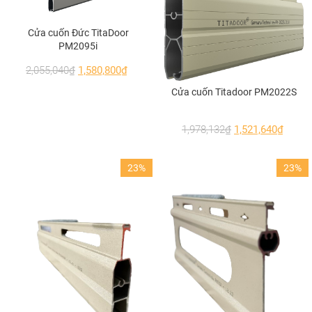
Cửa cuốn Đức TitaDoor
PM2095i
2,055,040
₫
1,580,800
₫
Cửa cuốn Titadoor PM2022S
1,978,132
₫
1,521,640
₫
Ưu điểm nổi bật của
cửa đi mở trượt 4
cánh nhôm Xingfa
23%
23%
Chất liệu cao cấp – bền vững dài lâu
Thanh profile nhôm Xingfa hệ 93 nhập khẩu
chính hãng (tem đỏ Quảng Đông), được đùn
ép, đùn khuôn theo tiêu chuẩn chất lượng
quốc tế, đảm bảo độ cứng, không cong vênh,
không biến dạng.