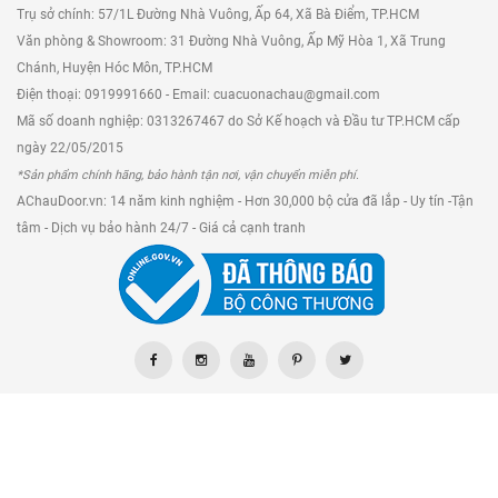
Trụ sở chính: 57/1L Đường Nhà Vuông, Ấp 64, Xã Bà Điểm, TP.HCM
Văn phòng & Showroom: 31 Đường Nhà Vuông, Ấp Mỹ Hòa 1, Xã Trung
Chánh, Huyện Hóc Môn, TP.HCM
Điện thoại: 0919991660 - Email: cuacuonachau@gmail.com
Mã số doanh nghiệp: 0313267467 do Sở Kế hoạch và Đầu tư TP.HCM cấp
Phụ kiện đồng bộ – chất lượng đồng nhất
ngày 22/05/2015
*Sản phẩm chính hãng, bảo hành tận nơi, vận chuyển miễn phí.
Sử dụng phụ kiện cao cấp từ
Droho
hoặc
AChauDoor.vn: 14 năm kinh nghiệm - Hơn 30,000 bộ cửa đã lắp - Uy tín -Tận
Kinlong
, đồng bộ với cửa.
tâm - Dịch vụ bảo hành 24/7 - Giá cả cạnh tranh
Bộ phụ kiện bao gồm: gioăng kép EPDM, bản
lề inox, ổ khóa đa điểm, ray nhôm, hệ ray dẫn
hướng và bánh xe đa bi – cho tuổi thọ cao,
không rỉ sét.
Gioăng – keo – ốc vít chất lượng cao
Gioăng kép EPDM chống nước, không mùi,
bền hơn gioăng thường, tăng khả năng kín