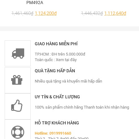
PM492A
Cửa cung cấp nhiều màu sơn bền đẹp, giữ màu
1,461,460
₫
1,124,200
₫
1,446,432
₫
1,112,640
₫
lâu dài:
Trắng sữa – phù hợp phong cách tươi sáng,
sinh động.
GIAO HÀNG MIỄN PHÍ
Nâu cafe, vân gỗ – mang hơi thở thiên nhiên,
TP.HCM : ĐH trên 5.000.000đ
ấm cúng, phù hợp nhà gỗ, vintage, farmhouse.
Toàn quốc :
Xem tại đây
Đen, xám ghi – sang trọng, hiện đại, tạo điểm
QUÀ TẶNG HẤP DẪN
nhấn tối giản theo phong cách industrial,
Nhiều quà tặng và khuyến mãi hấp dẫn
minimalist.
UY TÍN & CHẤT LƯỢNG
Kính đạt chuẩn an toàn & cách âm cách nhiệt
100% sản phẩm chính hãng Thanh toán khi nhận hàng
Có thể sử dụng kính dán an toàn, kính cường
lực, kính hộp hoặc kính dán LOW-E tùy theo
HỖ TRỢ KHÁCH HÀNG
yêu cầu.
Hotline: 0919991660
Thứ 2 - Thứ 7: 8g00 đến 20g00