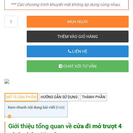
*** Các chương trình khuyến mãi không áp dụng cùng nhau.
Quantity
MUA NGAY
THÊM VÀO GIỎ HÀNG
LIÊN HỆ
CHAT VỚI TƯ VẤN
MÔ TẢ SẢN PHẨM
HƯỚNG DẪN SỬ DỤNG
THÀNH PHẦN
Xem nhanh nội dung bài viết
[
hide
]
Giới thiệu tổng quan về
cửa đi mở trượt 4