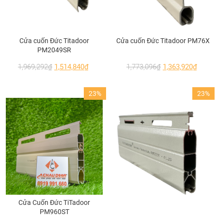
Độ dày nhôm:
2.0mm (±5%)
cho cả khuôn
bao khung và thân cánh – độ ổn định cao,
chống biến dạng dưới mọi tác động môi
Cửa cuốn Đức Titadoor
Cửa cuốn Đức Titadoor PM76X
trường.
PM2049SR
1,969,292
₫
1,514,840
₫
1,773,096
₫
1,363,920
₫
23%
23%
Cửa Cuốn Đức TiTadoor
PM960ST