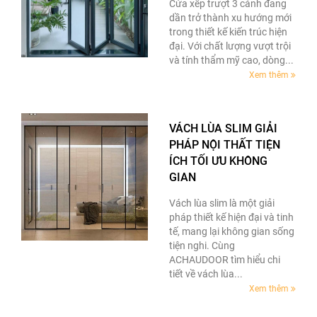
Cửa xếp trượt 3 cánh đang
dần trở thành xu hướng mới
trong thiết kế kiến trúc hiện
đại. Với chất lượng vượt trội
và tính thẩm mỹ cao, dòng...
Xem thêm
VÁCH LÙA SLIM GIẢI
PHÁP NỘI THẤT TIỆN
ÍCH TỐI ƯU KHÔNG
GIAN
Vách lùa slim là một giải
pháp thiết kế hiện đại và tinh
tế, mang lại không gian sống
tiện nghi. Cùng
ACHAUDOOR tìm hiểu chi
tiết về vách lùa...
Xem thêm