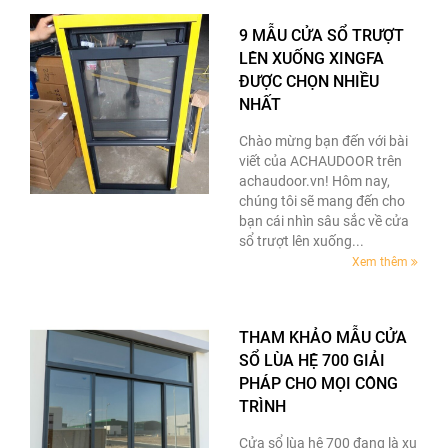
9 MẪU CỬA SỔ TRƯỢT
LÊN XUỐNG XINGFA
ĐƯỢC CHỌN NHIỀU
NHẤT
Chào mừng bạn đến với bài
viết của ACHAUDOOR trên
achaudoor.vn! Hôm nay,
chúng tôi sẽ mang đến cho
bạn cái nhìn sâu sắc về cửa
sổ trượt lên xuống...
Xem thêm
THAM KHẢO MẪU CỬA
SỔ LÙA HỆ 700 GIẢI
PHÁP CHO MỌI CÔNG
TRÌNH
Cửa sổ lùa hệ 700 đang là xu