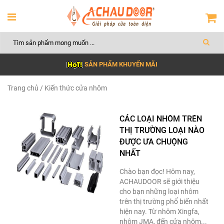
SẢN PHẨM KHUYẾN MÃI
Trang chủ
/ Kiến thức cửa nhôm
CÁC LOẠI NHÔM TRÊN
THỊ TRƯỜNG LOẠI NÀO
ĐƯỢC ƯA CHUỘNG
NHẤT
Chào bạn đọc! Hôm nay,
ACHAUDOOR sẽ giới thiệu
cho bạn những loại nhôm
trên thị trường phổ biến nhất
hiện nay. Từ nhôm Xingfa,
nhôm JMA, đến cửa nhôm...