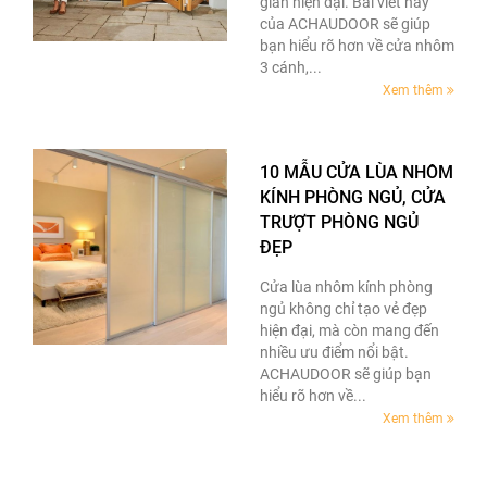
gian hiện đại. Bài viết này
của ACHAUDOOR sẽ giúp
bạn hiểu rõ hơn về cửa nhôm
3 cánh,...
Xem thêm
10 MẪU CỬA LÙA NHÔM
KÍNH PHÒNG NGỦ, CỬA
TRƯỢT PHÒNG NGỦ
ĐẸP
Cửa lùa nhôm kính phòng
ngủ không chỉ tạo vẻ đẹp
hiện đại, mà còn mang đến
nhiều ưu điểm nổi bật.
ACHAUDOOR sẽ giúp bạn
hiểu rõ hơn về...
Xem thêm