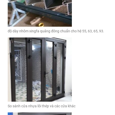
độ dày nhôm xingfa quảng đông chuẩn cho hệ 55, 63, 65, 93.
So sánh cửa nhựa lõi thép và các cửa khác