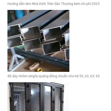
Hướng dẫn làm Nhà Kính Trên Sân Thượng kèm chi phí 2025
độ dày nhôm xingfa quảng đông chuẩn cho hệ 55, 63, 65, 93.