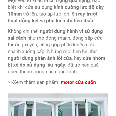
Một yếu tố khác là
tải trọng quá nặng
, đặc
biệt khi cửa sử dụng
kính cường lực độ dày
10mm
trở lên, tạo áp lực lớn lên
ray trượt
hoạt động kẹt
và
phụ kiện độ bền thấp
.
Không chỉ thế,
người dùng hành vi sử dụng
sai cách
như mở đóng mạnh, đóng sập cửa
thường xuyên, cũng góp phần khiến cửa
nhanh xuống cấp. Những mối liên hệ như
người dùng phản ánh lỗi cửa
, hay
cửa nhôm
bị xệ do sử dụng lâu ngày
, đã trở nên quá
quen thuộc trong các công trình.
>>Xem thêm sản phẩm:
motor cửa cuốn