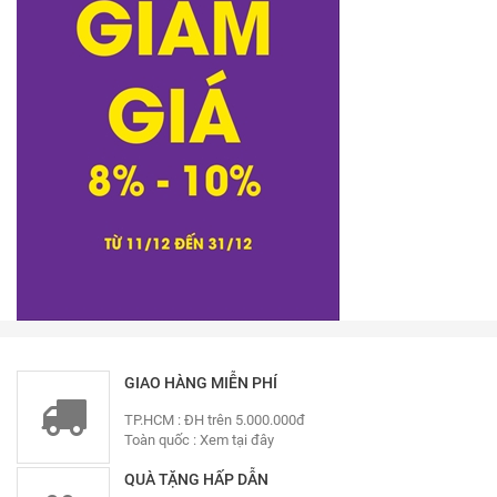
GIAO HÀNG MIỄN PHÍ
TP.HCM : ĐH trên 5.000.000đ
Toàn quốc :
Xem tại đây
QUÀ TẶNG HẤP DẪN