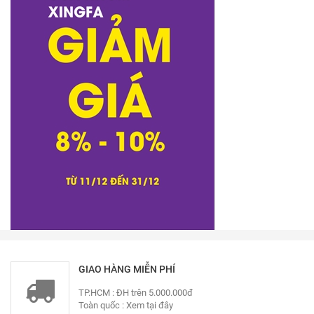
GIAO HÀNG MIỄN PHÍ
TP.HCM : ĐH trên 5.000.000đ
Toàn quốc :
Xem tại đây