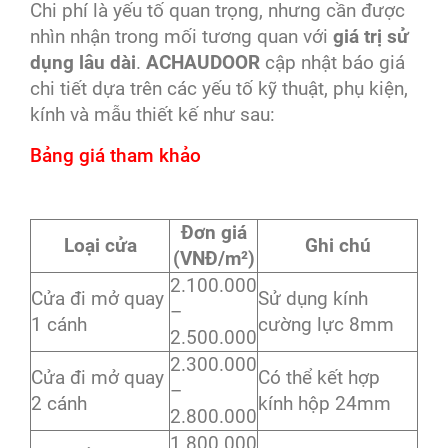
Chi phí là yếu tố quan trọng, nhưng cần được
nhìn nhận trong mối tương quan với
giá trị sử
dụng lâu dài
.
ACHAUDOOR
cập nhật báo giá
chi tiết dựa trên các yếu tố kỹ thuật, phụ kiện,
kính và mẫu thiết kế như sau:
Bảng giá tham khảo
Đơn giá
Loại cửa
Ghi chú
(VNĐ/m²)
2.100.000
Cửa đi mở quay
Sử dụng kính
–
1 cánh
cường lực 8mm
2.500.000
2.300.000
Cửa đi mở quay
Có thể kết hợp
–
2 cánh
kính hộp 24mm
2.800.000
1.800.000