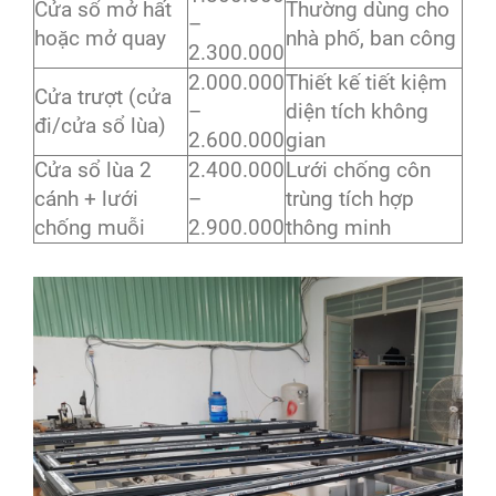
Cửa sổ mở hất
Thường dùng cho
–
hoặc mở quay
nhà phố, ban công
2.300.000
2.000.000
Thiết kế tiết kiệm
Cửa trượt (cửa
–
diện tích không
đi/cửa sổ lùa)
2.600.000
gian
Cửa sổ lùa 2
2.400.000
Lưới chống côn
cánh + lưới
–
trùng tích hợp
chống muỗi
2.900.000
thông minh