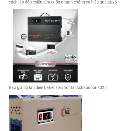
cách lắp đảo chiều cửa cuốn nhanh chóng và hiệu quả 2025
Báo giá bộ lưu điện batler siêu hot tại Achaudoor 2025