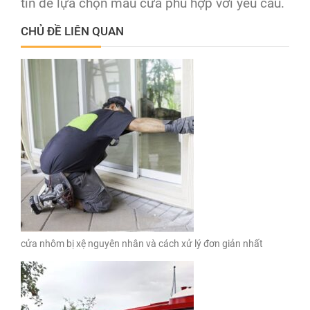
tin để lựa chọn mẫu cửa phù hợp với yêu cầu.
CHỦ ĐỀ LIÊN QUAN
cửa nhôm bị xệ nguyên nhân và cách xử lý đơn giản nhất