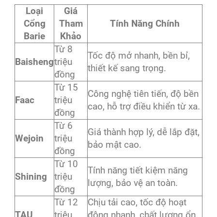
Loại
Giá
Cổng
Tham
Tính Năng Chính
Barie
Khảo
Từ 8
Tốc độ mở nhanh, bền bỉ,
Baisheng
triệu
thiết kế sang trọng.
đồng
Từ 15
Công nghệ tiên tiến, độ bền
Faac
triệu
cao, hỗ trợ điều khiển từ xa.
đồng
Từ 6
Giá thành hợp lý, dễ lắp đặt,
Wejoin
triệu
bảo mật cao.
đồng
Từ 10
Tính năng tiết kiệm năng
Shining
triệu
lượng, bảo vệ an toàn.
đồng
Từ 12
Chịu tải cao, tốc độ hoạt
TAU
triệu
động nhanh, chất lượng ổn