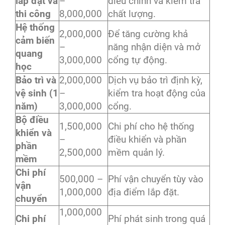
lắp đặt và
–
điều chỉnh và kiểm tra
thi công
8,000,000
chất lượng.
Hệ thống
2,000,000
Để tăng cường khả
cảm biến
–
năng nhận diện và mở
quang
3,000,000
cổng tự động.
học
Bảo trì và
2,000,000
Dịch vụ bảo trì định kỳ,
vệ sinh (1
–
kiểm tra hoạt động của
năm)
3,000,000
cổng.
Bộ điều
1,500,000
Chi phí cho hệ thống
khiển và
–
điều khiển và phần
phần
2,500,000
mềm quản lý.
mềm
Chi phí
500,000 –
Phí vận chuyển tùy vào
vận
1,000,000
địa điểm lắp đặt.
chuyển
1,000,000
Chi phí
Phí phát sinh trong quá