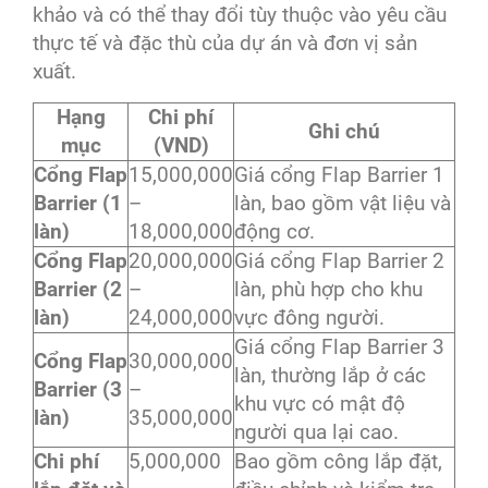
khảo và có thể thay đổi tùy thuộc vào yêu cầu
thực tế và đặc thù của dự án và đơn vị sản
xuất.
Hạng
Chi phí
Ghi chú
mục
(VND)
Cổng Flap
15,000,000
Giá cổng Flap Barrier 1
Barrier (1
–
làn, bao gồm vật liệu và
làn)
18,000,000
động cơ.
Cổng Flap
20,000,000
Giá cổng Flap Barrier 2
Barrier (2
–
làn, phù hợp cho khu
làn)
24,000,000
vực đông người.
Giá cổng Flap Barrier 3
Cổng Flap
30,000,000
làn, thường lắp ở các
Barrier (3
–
khu vực có mật độ
làn)
35,000,000
người qua lại cao.
Chi phí
5,000,000
Bao gồm công lắp đặt,