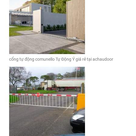
cổng tự động comunello Tự Động Ý giá rẻ tại achaudoor