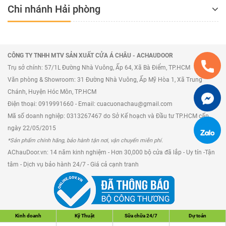
Chi nhánh Hải phòng
CÔNG TY TNHH MTV SẢN XUẤT CỬA Á CHÂU - ACHAUDOOR
Trụ sở chính: 57/1L Đường Nhà Vuông, Ấp 64, Xã Bà Điểm, TP.HCM
Văn phòng & Showroom: 31 Đường Nhà Vuông, Ấp Mỹ Hòa 1, Xã Trung
Chánh, Huyện Hóc Môn, TP.HCM
Điện thoại: 0919991660 - Email: cuacuonachau@gmail.com
Mã số doanh nghiệp: 0313267467 do Sở Kế hoạch và Đầu tư TP.HCM cấp
ngày 22/05/2015
*Sản phẩm chính hãng, bảo hành tận nơi, vận chuyển miễn phí.
AChauDoor.vn: 14 năm kinh nghiệm - Hơn 30,000 bộ cửa đã lắp - Uy tín -Tận
tâm - Dịch vụ bảo hành 24/7 - Giá cả cạnh tranh
Kinh doanh
Kỹ Thuật
Sữa chữa 24/7
Dự toán