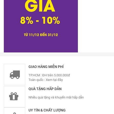
GIAO HÀNG MIỄN PHÍ
TP.HCM : ĐH trên 5.000.000đ
Toàn quốc :
Xem tại đây
QUÀ TẶNG HẤP DẪN
Nhiều quà tặng và khuyến mãi hấp dẫn
UY TÍN & CHẤT LƯỢNG