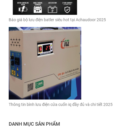
Báo giá bộ lưu điện batler siêu hot tại Achaudoor 2025
Thông tin bình lưu điện cửa cuốn iq đầy đủ và chi tiết 2025
DANH MỤC SẢN PHẨM