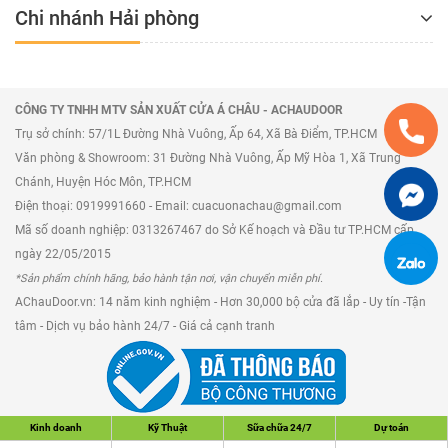
Chi nhánh Hải phòng
CÔNG TY TNHH MTV SẢN XUẤT CỬA Á CHÂU - ACHAUDOOR
Trụ sở chính: 57/1L Đường Nhà Vuông, Ấp 64, Xã Bà Điểm, TP.HCM
Văn phòng & Showroom: 31 Đường Nhà Vuông, Ấp Mỹ Hòa 1, Xã Trung
Chánh, Huyện Hóc Môn, TP.HCM
Điện thoại: 0919991660 - Email: cuacuonachau@gmail.com
Mã số doanh nghiệp: 0313267467 do Sở Kế hoạch và Đầu tư TP.HCM cấp
ngày 22/05/2015
*Sản phẩm chính hãng, bảo hành tận nơi, vận chuyển miễn phí.
AChauDoor.vn: 14 năm kinh nghiệm - Hơn 30,000 bộ cửa đã lắp - Uy tín -Tận
tâm - Dịch vụ bảo hành 24/7 - Giá cả cạnh tranh
Kinh doanh
Kỹ Thuật
Sữa chữa 24/7
Dự toán