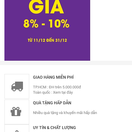
GIAO HÀNG MIỄN PHÍ
TP.HCM : ĐH trên 5.000.000đ
Toàn quốc :
Xem tại đây
QUÀ TẶNG HẤP DẪN
Nhiều quà tặng và khuyến mãi hấp dẫn
UY TÍN & CHẤT LƯỢNG