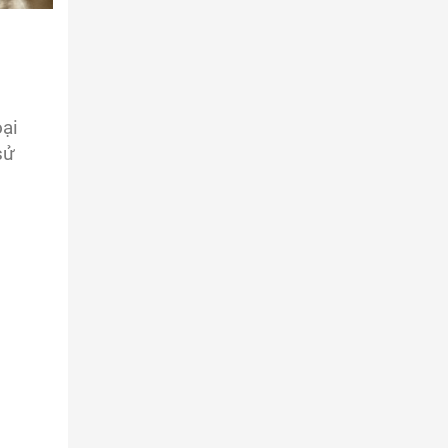
oại
sử