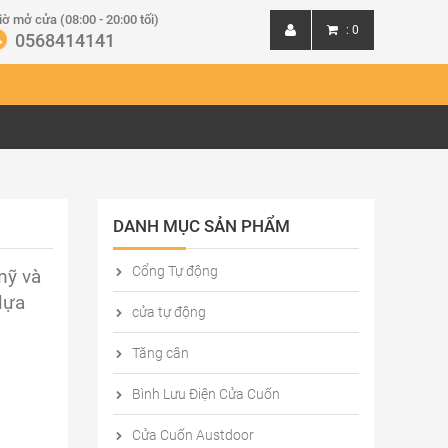
iờ mở cửa (08:00 - 20:00 tối)
:
0
0568414141
Đăng nhập
Đăng ký
DANH MỤC SẢN PHẨM
Cổng Tự động
mỹ và
lựa
cửa tự động
Tăng cân
Bình Lưu Điện Cửa Cuốn
Cửa Cuốn Austdoor