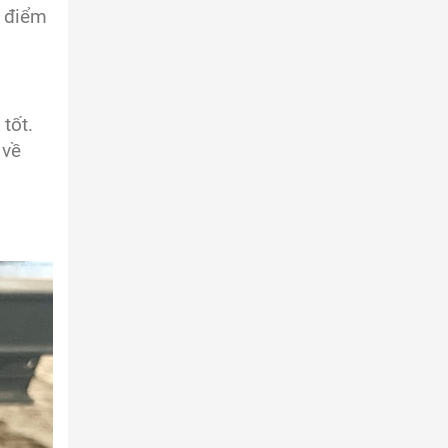
u điểm
tốt.
 về