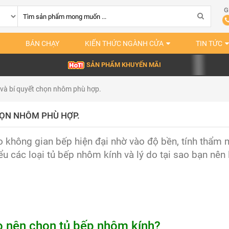
G
BÁN CHẠY
KIẾN THỨC NGÀNH CỬA
TIN TỨC
SẢN PHẨM KHUYẾN MÃI
 và bí quyết chọn nhôm phù hợp.
HỌN NHÔM PHÙ HỢP.
ho không gian bếp hiện đại nhờ vào độ bền, tính thẩm 
u các loại tủ bếp nhôm kính và lý do tại sao bạn nên 
ao nên chọn tủ bếp nhôm kính?