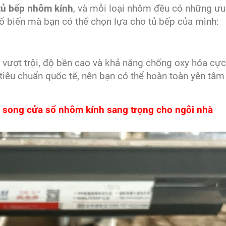
tủ bếp nhôm kính
, và mỗi loại nhôm đều có những ư
hổ biến mà bạn có thể chọn lựa cho tủ bếp của mình:
vượt trội, độ bền cao và khả năng chống oxy hóa cực 
tiêu chuẩn quốc tế, nên bạn có thể hoàn toàn yên tâm
 song cửa sổ nhôm kính sang trọng cho ngôi nhà