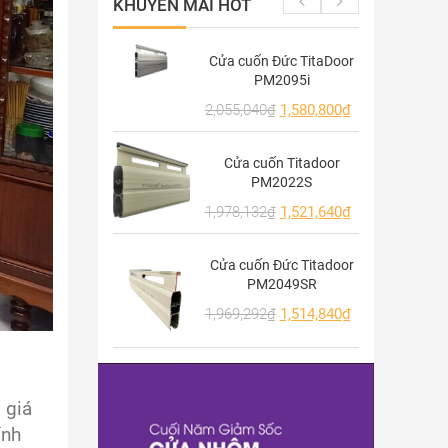
KHUYẾN MÃI HOT
Cửa cuốn Đức TitaDoor
PM2095i
2,055,040
₫
1,580,800
₫
Cửa cuốn Titadoor
PM2022S
1,978,132
₫
1,521,640
₫
Cửa cuốn Đức Titadoor
PM2049SR
1,969,292
₫
1,514,840
₫
 giá
ính