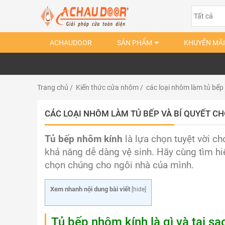
ACHAUDOOR
SẢN PHẨM
KHUYẾN MÃI
Trang chủ
/
Kiến thức cửa nhôm
/ các loại nhôm làm tủ bếp
CÁC LOẠI NHÔM LÀM TỦ BẾP VÀ BÍ QUYẾT C
Tủ bếp nhôm kính
là lựa chọn tuyệt vời c
khả năng dễ dàng vệ sinh. Hãy cùng tìm hiể
chọn chúng cho ngôi nhà của mình.
Xem nhanh nội dung bài viết
[
hide
]
Tủ bếp nhôm kính là gì và tại s