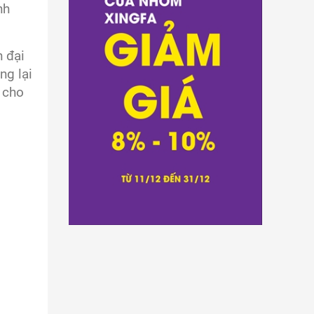
nh
n đại
ng lại
g cho