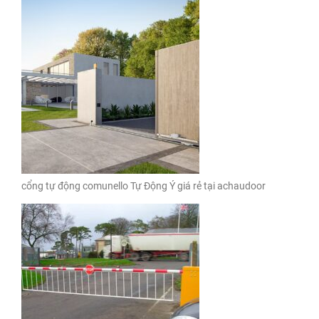
cổng tự động comunello Tự Động Ý giá rẻ tại achaudoor