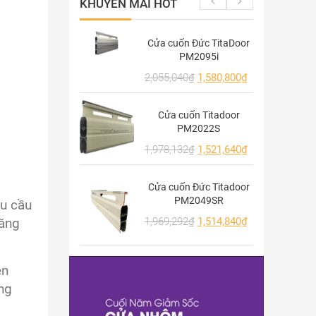
KHUYẾN MÃI HOT
Cửa cuốn Đức TitaDoor
PM2095i
2,055,040
₫
1,580,800
₫
Cửa cuốn Titadoor
PM2022S
1,978,132
₫
1,521,640
₫
Cửa cuốn Đức Titadoor
PM2049SR
hu cầu
1,969,292
₫
1,514,840
₫
năng
ên
ng