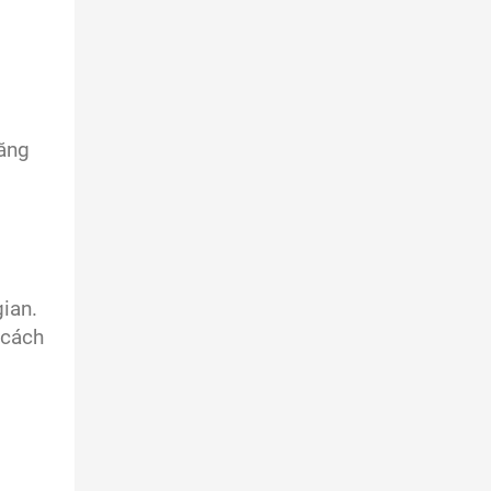
năng
ian.
 cách