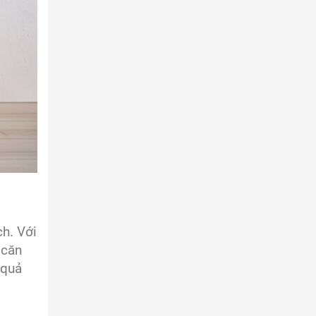
h. Với
 căn
 quả