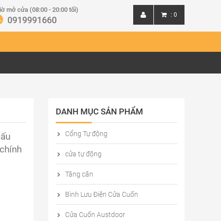
iờ mở cửa (08:00 - 20:00 tối)
:
0
0919991660
Đăng nhập
Đăng ký
DANH MỤC SẢN PHẨM
Cổng Tự động
cấu
 chính
cửa tự động
Tăng cân
Bình Lưu Điện Cửa Cuốn
Cửa Cuốn Austdoor