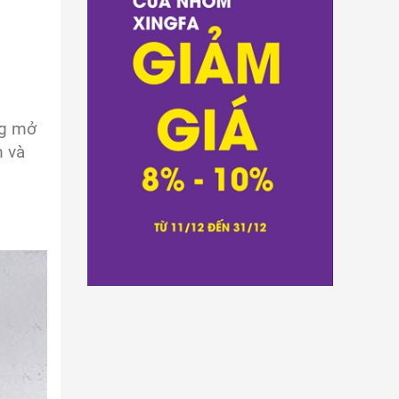
ng mở
m và