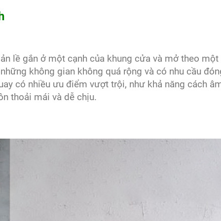
h
bản lề gắn ở một cạnh của khung cửa và mở theo một
ới những không gian không quá rộng và có nhu cầu đó
ay có nhiều ưu điểm vượt trội, như khả năng cách â
ôn thoải mái và dễ chịu.