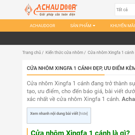
ACHAUDOOR
SẢN PHẨM
KHUYẾN MÃI
Trang chủ
/
Kiến thức cửa nhôm
/ Cửa nhôm Xingfa 1 cánh 
CỬA NHÔM XINGFA 1 CÁNH ĐẸP, ƯU ĐIỂM KÈ
Cửa nhôm Xingfa 1 cánh đang trở thành sự 
tạo, ưu điểm, cho đến báo giá, bài viết dướ
xác nhất về cửa nhôm Xingfa 1 cánh.
Acha
Xem nhanh nội dung bài viết
[
hide
]
Cửa nhôm Xingfa 1 cánh là gì?