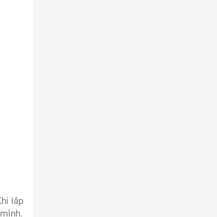
hi lắp
h mình.