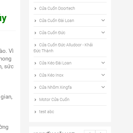
Cửa Cuốn Doortech
ủy
Cửa Cuốn Đài Loan
Cửa Cuốn Đức
Cửa Cuốn Đức Alludoor - Khải
ào. Vì
Đức Thành
phong
Cửa Kéo Đài Loan
n, sức
Cửa Kéo Inox
Cửa Nhôm Xingfa
gian,
Motor Cửa Cuốn
test abc
ường