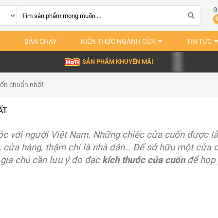
G
BÁN CHẠY
KIẾN THỨC NGÀNH CỬA
TIN TỨC
SẢN PHẨM KHUYẾN MÃI
uốn chuẩn nhất
ẤT
ộc với người Việt Nam. Những chiếc cửa cuốn được lắ
ty, cửa hàng, thậm chí là nhà dân… Để sở hữu một cửa 
gia chủ cần lưu ý đo đạc
kích thước cửa cuốn
để hợp