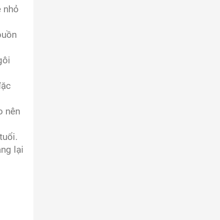
ẻ nhỏ
buồn
gôi
đặc
o nên
tuổi.
ng lại