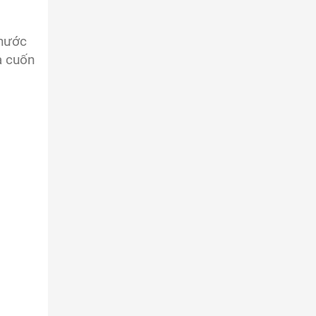
thước
a cuốn