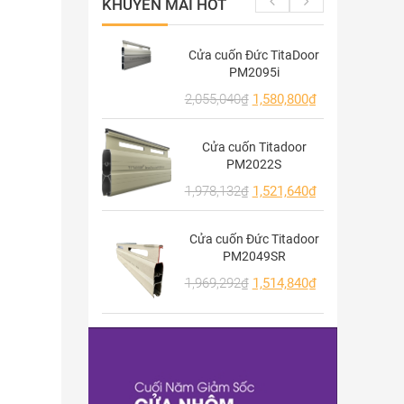
KHUYẾN MÃI HOT
Cửa cuốn Đức TitaDoor
PM2095i
2,055,040
₫
1,580,800
₫
Cửa cuốn Titadoor
PM2022S
1,978,132
₫
1,521,640
₫
Cửa cuốn Đức Titadoor
PM2049SR
1,969,292
₫
1,514,840
₫