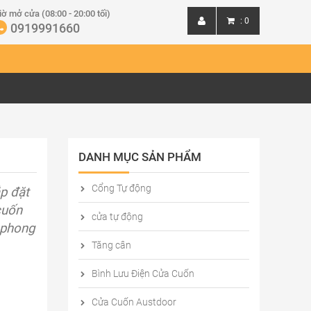
iờ mở cửa (08:00 - 20:00 tối)
:
0
0919991660
Đăng nhập
Đăng ký
DANH MỤC SẢN PHẨM
Cổng Tự động
p đặt
cuốn
cửa tự động
 phong
Tăng cân
Bình Lưu Điện Cửa Cuốn
Cửa Cuốn Austdoor