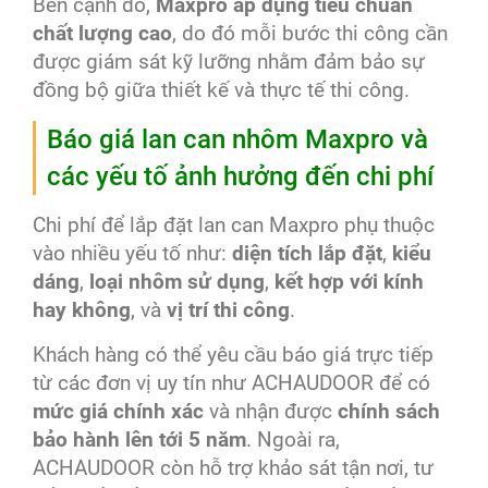
Bên cạnh đó,
Maxpro áp dụng tiêu chuẩn
chất lượng cao
, do đó mỗi bước thi công cần
được giám sát kỹ lưỡng nhằm đảm bảo sự
đồng bộ giữa thiết kế và thực tế thi công.
Báo giá lan can nhôm Maxpro và
các yếu tố ảnh hưởng đến chi phí
Chi phí để lắp đặt lan can Maxpro phụ thuộc
vào nhiều yếu tố như:
diện tích lắp đặt
,
kiểu
dáng
,
loại nhôm sử dụng
,
kết hợp với kính
hay không
, và
vị trí thi công
.
Khách hàng có thể yêu cầu báo giá trực tiếp
từ các đơn vị uy tín như ACHAUDOOR để có
mức giá chính xác
và nhận được
chính sách
bảo hành lên tới 5 năm
. Ngoài ra,
ACHAUDOOR còn hỗ trợ khảo sát tận nơi, tư