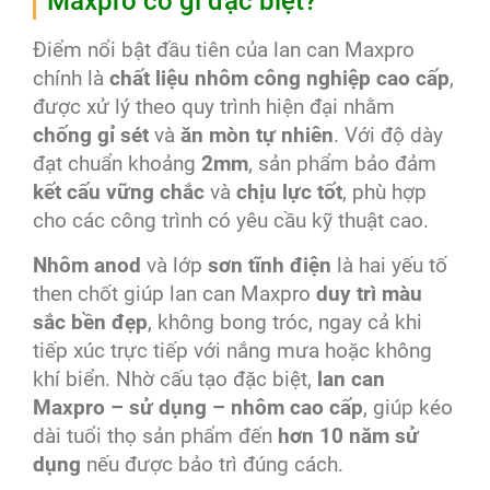
Maxpro có gì đặc biệt?
Điểm nổi bật đầu tiên của lan can Maxpro
chính là
chất liệu nhôm công nghiệp cao cấp
,
được xử lý theo quy trình hiện đại nhằm
chống gỉ sét
và
ăn mòn tự nhiên
. Với độ dày
đạt chuẩn khoảng
2mm
, sản phẩm bảo đảm
kết cấu vững chắc
và
chịu lực tốt
, phù hợp
cho các công trình có yêu cầu kỹ thuật cao.
Nhôm anod
và lớp
sơn tĩnh điện
là hai yếu tố
then chốt giúp lan can Maxpro
duy trì màu
sắc bền đẹp
, không bong tróc, ngay cả khi
tiếp xúc trực tiếp với nắng mưa hoặc không
khí biển. Nhờ cấu tạo đặc biệt,
lan can
Maxpro – sử dụng – nhôm cao cấp
, giúp kéo
dài tuổi thọ sản phẩm đến
hơn 10 năm sử
dụng
nếu được bảo trì đúng cách.