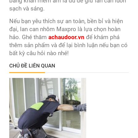
bằng khăn mềm ẩm là đủ để giữ lan can luôn
sạch và sáng.
Nếu bạn yêu thích sự an toàn, bền bỉ và hiện
đại, lan can nhôm Maxpro là lựa chọn hoàn
hảo. Ghé thăm
achaudoor.vn
để khám phá
thêm sản phẩm và để lại bình luận nếu bạn có
bất kỳ câu hỏi nào nhé!
CHỦ ĐỀ LIÊN QUAN