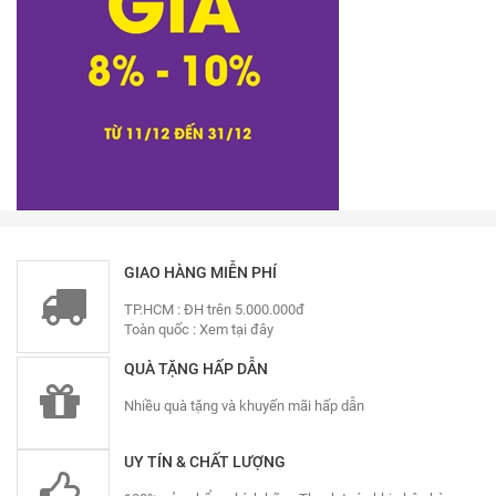
GIAO HÀNG MIỄN PHÍ
TP.HCM : ĐH trên 5.000.000đ
Toàn quốc :
Xem tại đây
QUÀ TẶNG HẤP DẪN
Nhiều quà tặng và khuyến mãi hấp dẫn
UY TÍN & CHẤT LƯỢNG