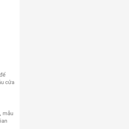
 để
ẫu cửa
n, mẫu
ian