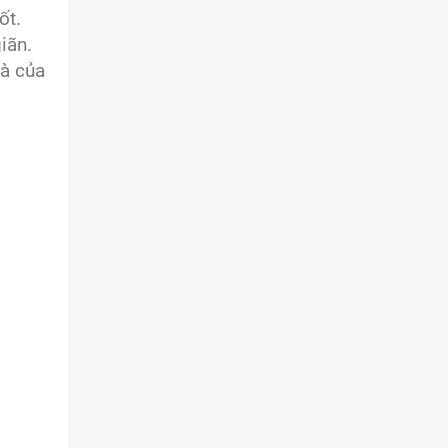
ốt.
iãn.
hà của