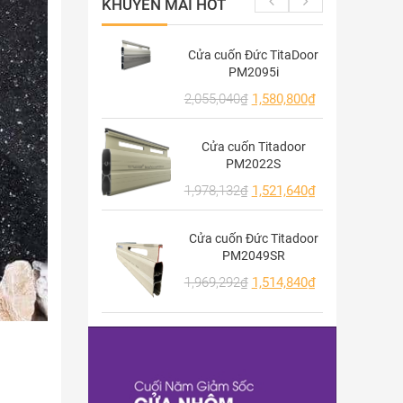
KHUYẾN MÃI HOT
Cửa cuốn Đức TitaDoor
PM2095i
2,055,040
₫
1,580,800
₫
Cửa cuốn Titadoor
PM2022S
1,978,132
₫
1,521,640
₫
Cửa cuốn Đức Titadoor
PM2049SR
1,969,292
₫
1,514,840
₫