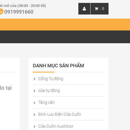
iờ mở cửa (08:00 - 20:00 tối)
:
0
0919991660
Đăng nhập
Đăng ký
DANH MỤC SẢN PHẨM
Cổng Tự động
o tại
cửa tự động
Tăng cân
Bình Lưu Điện Cửa Cuốn
Cửa Cuốn Austdoor