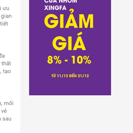
i ưu
 gian
tiết
đa
 thất
, tạo
h, mối
 vẻ
a sau