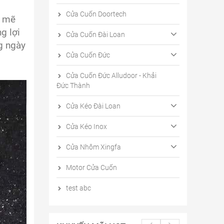
Cửa Cuốn Doortech
h mẽ
g lợi
Cửa Cuốn Đài Loan
ng ngày
Cửa Cuốn Đức
Cửa Cuốn Đức Alludoor - Khải
Đức Thành
Cửa Kéo Đài Loan
Cửa Kéo Inox
Cửa Nhôm Xingfa
Motor Cửa Cuốn
test abc