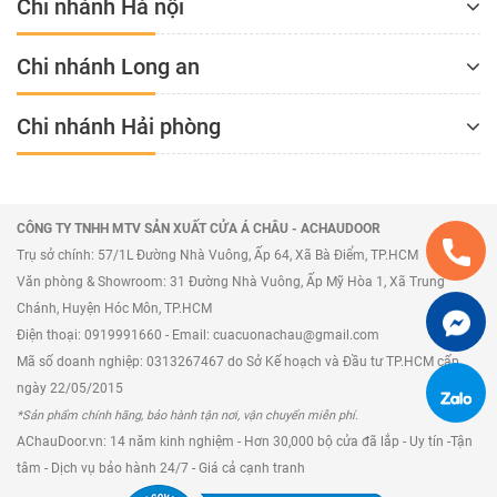
Chi nhánh Hà nội
Chi nhánh Long an
Chi nhánh Hải phòng
CÔNG TY TNHH MTV SẢN XUẤT CỬA Á CHÂU - ACHAUDOOR
Trụ sở chính: 57/1L Đường Nhà Vuông, Ấp 64, Xã Bà Điểm, TP.HCM
Văn phòng & Showroom: 31 Đường Nhà Vuông, Ấp Mỹ Hòa 1, Xã Trung
Chánh, Huyện Hóc Môn, TP.HCM
Điện thoại: 0919991660 - Email: cuacuonachau@gmail.com
Mã số doanh nghiệp: 0313267467 do Sở Kế hoạch và Đầu tư TP.HCM cấp
ngày 22/05/2015
*Sản phẩm chính hãng, bảo hành tận nơi, vận chuyển miễn phí.
AChauDoor.vn: 14 năm kinh nghiệm - Hơn 30,000 bộ cửa đã lắp - Uy tín -Tận
tâm - Dịch vụ bảo hành 24/7 - Giá cả cạnh tranh