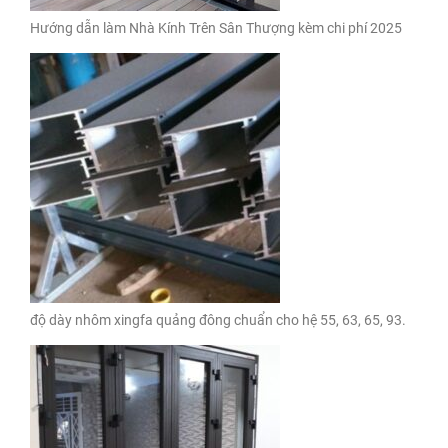
Hướng dẫn làm Nhà Kính Trên Sân Thượng kèm chi phí 2025
độ dày nhôm xingfa quảng đông chuẩn cho hệ 55, 63, 65, 93.