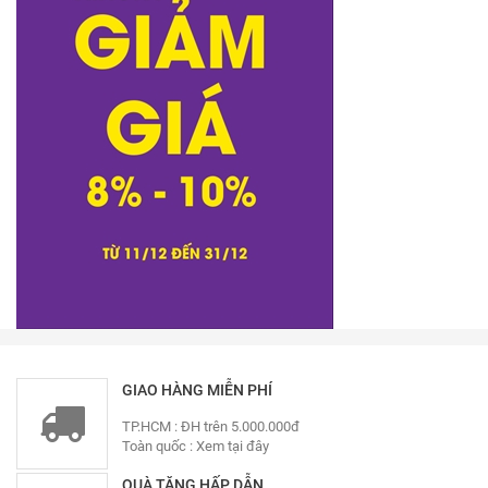
GIAO HÀNG MIỄN PHÍ
TP.HCM : ĐH trên 5.000.000đ
Toàn quốc :
Xem tại đây
QUÀ TẶNG HẤP DẪN